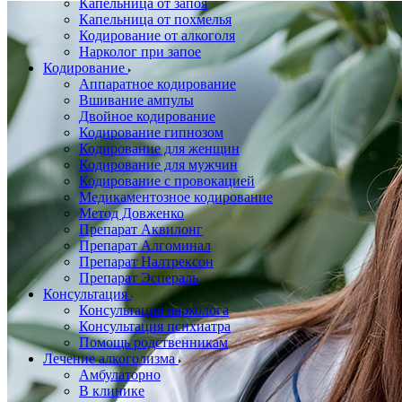
Капельница от запоя
Капельница от похмелья
Кодирование от алкоголя
Нарколог при запое
Кодирование
Аппаратное кодирование
Вшивание ампулы
Двойное кодирование
Кодирование гипнозом
Кодирование для женщин
Кодирование для мужчин
Кодирование с провокацией
Медикаментозное кодирование
Метод Довженко
Препарат Аквилонг
Препарат Алгоминал
Препарат Налтрексон
Препарат Эспераль
Консультация
Консультация нарколога
Консультация психиатра
Помощь родственникам
Лечение алкоголизма
Амбулаторно
В клинике