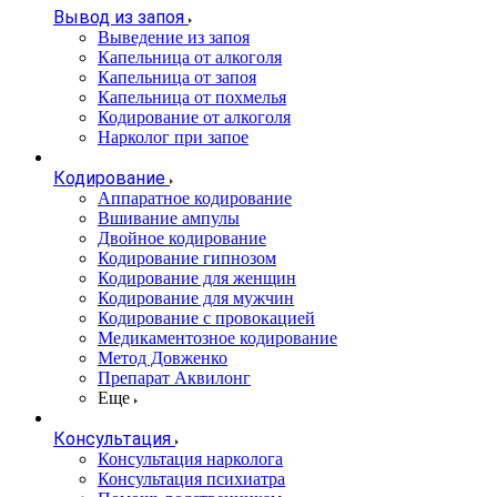
Вывод из запоя
Выведение из запоя
Капельница от алкоголя
Капельница от запоя
Капельница от похмелья
Кодирование от алкоголя
Нарколог при запое
Кодирование
Аппаратное кодирование
Вшивание ампулы
Двойное кодирование
Кодирование гипнозом
Кодирование для женщин
Кодирование для мужчин
Кодирование с провокацией
Медикаментозное кодирование
Метод Довженко
Препарат Аквилонг
Еще
Консультация
Консультация нарколога
Консультация психиатра