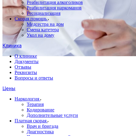
Реабилитация алкоголиков
Реабилитация наркоманов
Ресоциализация
Скорая помощь
Медсестра на дом
Смена катетера
Укол на дому
Клиника
О клинике
Документы
Отзывы
Реквизиты
Вопросы и ответы
Цены
Наркология
Терапия
Кодирование
Дополнительные услуги
Платная скорая
Врач и бригада
Диагностика