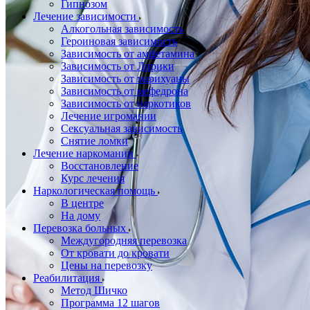
Гипнозом
Лечение зависимости
Алкогольная зависимость
Героиновая зависимость
Зависимость от амфетамина
Зависимость от Лирики
Зависимость от марихуаны
Зависимость от мефедрона
Зависимость от наркотиков
Лечение игромании
Сексуальная зависимость
Снятие ломки
Лечение наркомании
Восстановление
Курс лечения
Наркологическая помощь
В центре
На дому
Перевозка больных
Междугородняя перевозка
От кровати до кровати
Цены на перевозку
Реабилитация
Метод Шичко
Программа 12 шагов