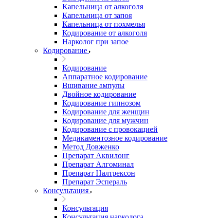
Капельница от алкоголя
Капельница от запоя
Капельница от похмелья
Кодирование от алкоголя
Нарколог при запое
Кодирование
Кодирование
Аппаратное кодирование
Вшивание ампулы
Двойное кодирование
Кодирование гипнозом
Кодирование для женщин
Кодирование для мужчин
Кодирование с провокацией
Медикаментозное кодирование
Метод Довженко
Препарат Аквилонг
Препарат Алгоминал
Препарат Налтрексон
Препарат Эспераль
Консультация
Консультация
Консультация нарколога