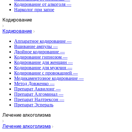
Кодирование от алкоголя
—
Нарколог при запое
Кодирование
Кодирование
Аппаратное кодирование
—
Вшивание ампулы
—
Двойное кодирование
—
Кодирование гипнозом
—
Кодирование для женщин
—
Кодирование для мужчин
—
Кодирование с провокацией
—
Медикаментозное кодирование
—
Метод Довженко
—
Препарат Аквилонг
—
Препарат Алгоминал
—
Препарат Налтрексон
—
Препарат Эспераль
Лечение алкоголизма
Лечение алкоголизма