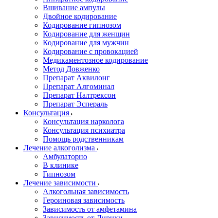
Вшивание ампулы
Двойное кодирование
Кодирование гипнозом
Кодирование для женщин
Кодирование для мужчин
Кодирование с провокацией
Медикаментозное кодирование
Метод Довженко
Препарат Аквилонг
Препарат Алгоминал
Препарат Налтрексон
Препарат Эспераль
Консультация
Консультация нарколога
Консультация психиатра
Помощь родственникам
Лечение алкоголизма
Амбулаторно
В клинике
Гипнозом
Лечение зависимости
Алкогольная зависимость
Героиновая зависимость
Зависимость от амфетамина
Зависимость от Лирики