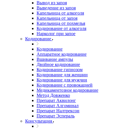
Вывод из запоя
Выведение из запоя
Капельница от алкоголя
Капельница от запоя
Капельница от похмелья
Кодирование от алкоголя
Нарколог при запое
Кодирование
Кодирование
Аппаратное кодирование
Вшивание ампулы
Двойное кодирование
Кодирование гипнозом
Кодирование для женщин
Кодирование для мужчин
Кодирование с провокацией
Медикаментозное кодирование
Метод Довженко
Препарат Аквилонг
Препарат Алгоминал
Препарат Налтрексон
Препарат Эспераль
Консультация