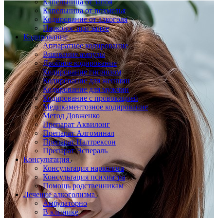
Капельница от запоя
Капельница от похмелья
Кодирование от алкоголя
Нарколог при запое
Кодирование
Аппаратное кодирование
Вшивание ампулы
Двойное кодирование
Кодирование гипнозом
Кодирование для женщин
Кодирование для мужчин
Кодирование с провокацией
Медикаментозное кодирование
Метод Довженко
Препарат Аквилонг
Препарат Алгоминал
Препарат Налтрексон
Препарат Эспераль
Консультация
Консультация нарколога
Консультация психиатра
Помощь родственникам
Лечение алкоголизма
Амбулаторно
В клинике