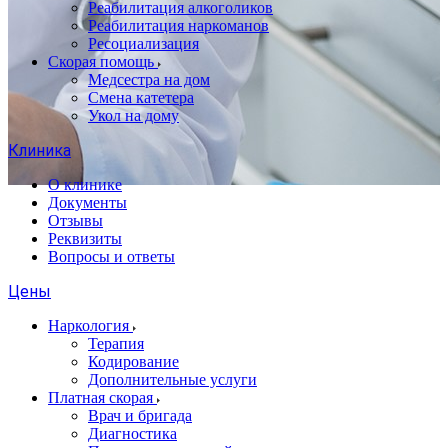
Реабилитация алкоголиков
Реабилитация наркоманов
Ресоциализация
Скорая помощь
Медсестра на дом
Смена катетера
Укол на дому
Клиника
О клинике
Документы
Отзывы
Реквизиты
Вопросы и ответы
Цены
Наркология
Терапия
Кодирование
Дополнительные услуги
Платная скорая
Врач и бригада
Диагностика