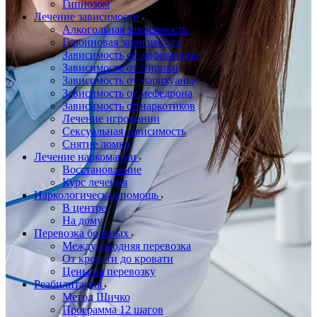
Гипнозом
Лечение зависимости
Алкогольная зависимость
Героиновая зависимость
Зависимость от амфетамина
Зависимость от Лирики
Зависимость от марихуаны
Зависимость от мефедрона
Зависимость от наркотиков
Лечение игромании
Сексуальная зависимость
Снятие ломки
Лечение наркомании
Восстановление
Курс лечения
Наркологическая помощь
В центре
На дому
Перевозка больных
Междугородняя перевозка
От кровати до кровати
Цены на перевозку
Реабилитация
Метод Шичко
Программа 12 шагов