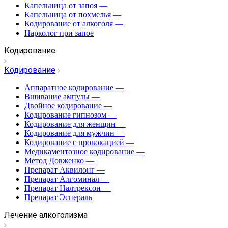
Капельница от запоя
—
Капельница от похмелья
—
Кодирование от алкоголя
—
Нарколог при запое
Кодирование
Кодирование
Аппаратное кодирование
—
Вшивание ампулы
—
Двойное кодирование
—
Кодирование гипнозом
—
Кодирование для женщин
—
Кодирование для мужчин
—
Кодирование с провокацией
—
Медикаментозное кодирование
—
Метод Довженко
—
Препарат Аквилонг
—
Препарат Алгоминал
—
Препарат Налтрексон
—
Препарат Эспераль
Лечение алкоголизма