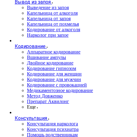
Вывод из запоя
Выведение из запоя
Капельница от алкоголя
Капельница от запоя
Капельница от похмелья
Кодирование от алкоголя
Нарколог при запое
Кодирование
Аппаратное кодирование
Вшивание ампулы
Двойное кодирование
Кодирование гипнозом
Кодирование для женщин
Кодирование для мужчин
Кодирование с провокацией
Медикаментозное кодирование
Метод Довженко
Препарат Аквилонг
Еще
Консультация
Консультация нарколога
Консультация психиатра
Помощь родственникам