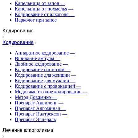
Капельница от запоя
—
Капельница от похмелья
—
Кодирование от алкоголя
—
Нарколог при запое
Кодирование
Кодирование
Аппаратное кодирование
—
Вшивание ампулы
—
Двойное кодирование
—
Кодирование гипнозом
—
Кодирование для женщин
—
Кодирование для мужчин
—
Кодирование с провокацией
—
Медикаментозное кодирование
—
Метод Довженко
—
Препарат Аквилонг
—
Препарат Алгоминал
—
Препарат Налтрексон
—
Препарат Эспераль
Лечение алкоголизма