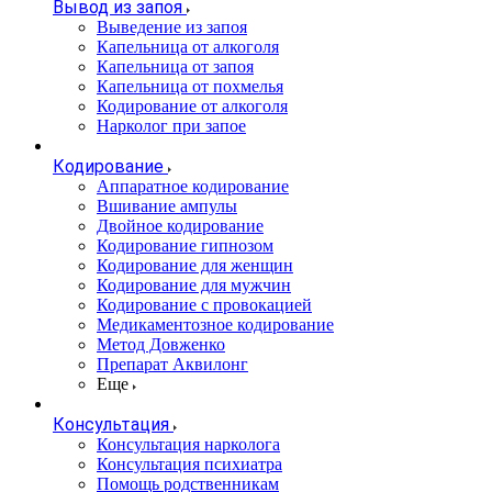
Вывод из запоя
Выведение из запоя
Капельница от алкоголя
Капельница от запоя
Капельница от похмелья
Кодирование от алкоголя
Нарколог при запое
Кодирование
Аппаратное кодирование
Вшивание ампулы
Двойное кодирование
Кодирование гипнозом
Кодирование для женщин
Кодирование для мужчин
Кодирование с провокацией
Медикаментозное кодирование
Метод Довженко
Препарат Аквилонг
Еще
Консультация
Консультация нарколога
Консультация психиатра
Помощь родственникам