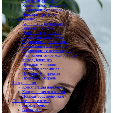
Капельница от запоя
Капельница от похмелья
Кодирование от алкоголя
Нарколог при запое
Кодирование
Аппаратное кодирование
Вшивание ампулы
Двойное кодирование
Кодирование гипнозом
Кодирование для женщин
Кодирование для мужчин
Кодирование с провокацией
Медикаментозное кодирование
Метод Довженко
Препарат Аквилонг
Препарат Алгоминал
Препарат Налтрексон
Препарат Эспераль
Консультация
Консультация нарколога
Консультация психиатра
Помощь родственникам
Лечение алкоголизма
Амбулаторно
В клинике