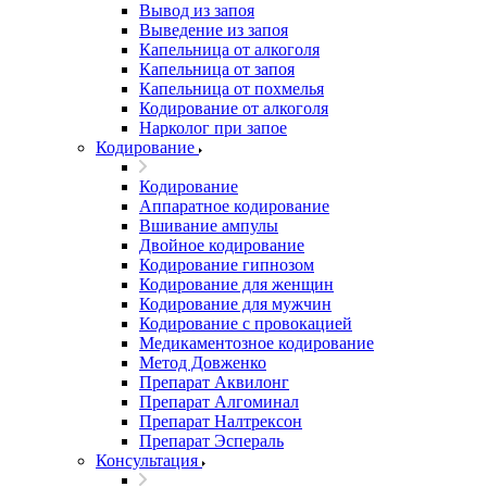
Вывод из запоя
Выведение из запоя
Капельница от алкоголя
Капельница от запоя
Капельница от похмелья
Кодирование от алкоголя
Нарколог при запое
Кодирование
Кодирование
Аппаратное кодирование
Вшивание ампулы
Двойное кодирование
Кодирование гипнозом
Кодирование для женщин
Кодирование для мужчин
Кодирование с провокацией
Медикаментозное кодирование
Метод Довженко
Препарат Аквилонг
Препарат Алгоминал
Препарат Налтрексон
Препарат Эспераль
Консультация