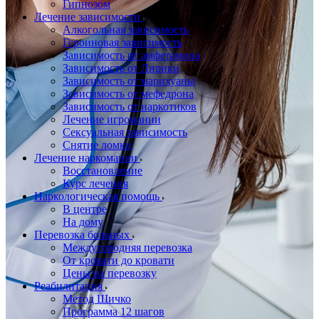
Гипнозом
Лечение зависимости
Алкогольная зависимость
Героиновая зависимость
Зависимость от амфетамина
Зависимость от Лирики
Зависимость от марихуаны
Зависимость от мефедрона
Зависимость от наркотиков
Лечение игромании
Сексуальная зависимость
Снятие ломки
Лечение наркомании
Восстановление
Курс лечения
Наркологическая помощь
В центре
На дому
Перевозка больных
Междугородняя перевозка
От кровати до кровати
Цены на перевозку
Реабилитация
Метод Шичко
Программа 12 шагов