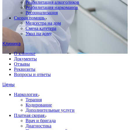
Реабилитация алкоголиков
Реабилитация наркоманов
Ресоциализация
Скорая помощь
Медсестра на дом
Смена катетера
Укол на дому
Клиника
О клинике
Документы
Отзывы
Реквизиты
Вопросы и ответы
Цены
Наркология
Терапия
Кодирование
Дополнительные услуги
Платная скорая
Врач и бригада
Диагностика