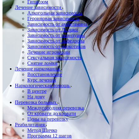
Гипнозом
Лечение зависимости
Алкогольная зависимость
Героиновая зависимость
Зависимость от амфетамина
Зависимость от Лирики
Зависимость от марихуаны
Зависимость от мефедрона
Зависимость от наркотиков
Лечение игромании
Сексуальная зависимость
Снятие ломки
Лечение наркомании
Восстановление
Курс лечения
Наркологическая помощь
В центре
На дому
Перевозка больных
Междугородняя перевозка
От кровати до кровати
Цены на перевозку
Реабилитация
Метод Шичко
Программа 12 шагов