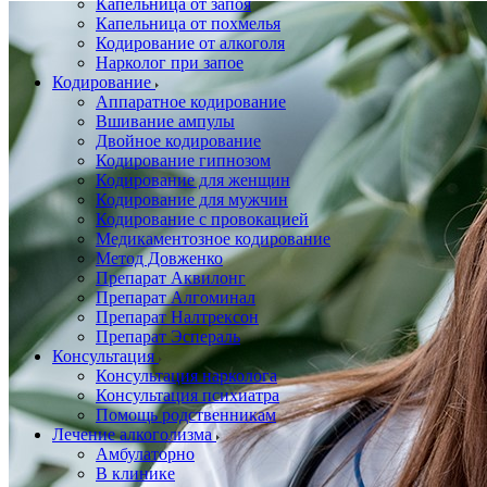
Капельница от запоя
Капельница от похмелья
Кодирование от алкоголя
Нарколог при запое
Кодирование
Аппаратное кодирование
Вшивание ампулы
Двойное кодирование
Кодирование гипнозом
Кодирование для женщин
Кодирование для мужчин
Кодирование с провокацией
Медикаментозное кодирование
Метод Довженко
Препарат Аквилонг
Препарат Алгоминал
Препарат Налтрексон
Препарат Эспераль
Консультация
Консультация нарколога
Консультация психиатра
Помощь родственникам
Лечение алкоголизма
Амбулаторно
В клинике