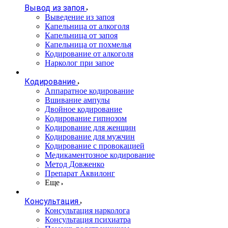
Вывод из запоя
Выведение из запоя
Капельница от алкоголя
Капельница от запоя
Капельница от похмелья
Кодирование от алкоголя
Нарколог при запое
Кодирование
Аппаратное кодирование
Вшивание ампулы
Двойное кодирование
Кодирование гипнозом
Кодирование для женщин
Кодирование для мужчин
Кодирование с провокацией
Медикаментозное кодирование
Метод Довженко
Препарат Аквилонг
Еще
Консультация
Консультация нарколога
Консультация психиатра