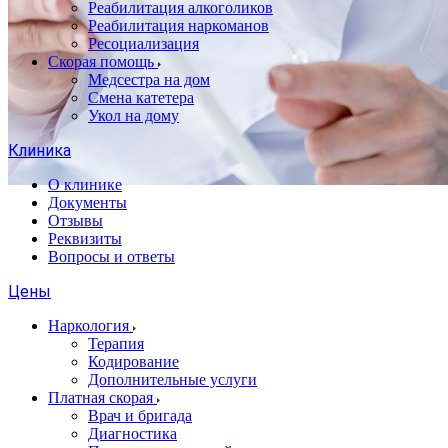
Реабилитация алкоголиков
Реабилитация наркоманов
Ресоциализация
Скорая помощь
Медсестра на дом
Смена катетера
Укол на дому
Клиника
О клинике
Документы
Отзывы
Реквизиты
Вопросы и ответы
Цены
Наркология
Терапия
Кодирование
Дополнительные услуги
Платная скорая
Врач и бригада
Диагностика