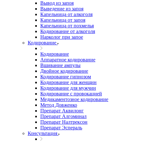
Вывод из запоя
Выведение из запоя
Капельница от алкоголя
Капельница от запоя
Капельница от похмелья
Кодирование от алкоголя
Нарколог при запое
Кодирование
Кодирование
Аппаратное кодирование
Вшивание ампулы
Двойное кодирование
Кодирование гипнозом
Кодирование для женщин
Кодирование для мужчин
Кодирование с провокацией
Медикаментозное кодирование
Метод Довженко
Препарат Аквилонг
Препарат Алгоминал
Препарат Налтрексон
Препарат Эспераль
Консультация