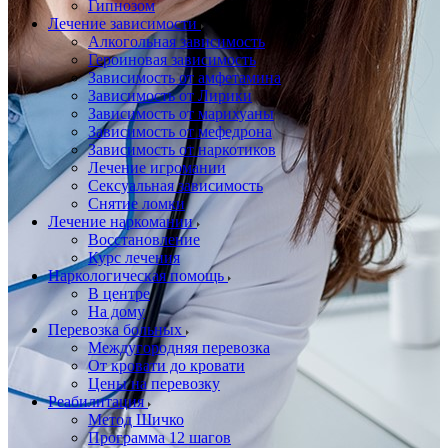
Гипнозом
Лечение зависимости
Алкогольная зависимость
Героиновая зависимость
Зависимость от амфетамина
Зависимость от Лирики
Зависимость от марихуаны
Зависимость от мефедрона
Зависимость от наркотиков
Лечение игромании
Сексуальная зависимость
Снятие ломки
Лечение наркомании
Восстановление
Курс лечения
Наркологическая помощь
В центре
На дому
Перевозка больных
Междугородняя перевозка
От кровати до кровати
Цены на перевозку
Реабилитация
Метод Шичко
Программа 12 шагов