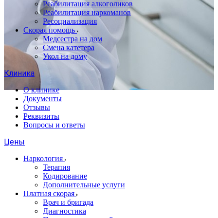
Реабилитация алкоголиков
Реабилитация наркоманов
Ресоциализация
Скорая помощь
Медсестра на дом
Смена катетера
Укол на дому
Клиника
О клинике
Документы
Отзывы
Реквизиты
Вопросы и ответы
Цены
Наркология
Терапия
Кодирование
Дополнительные услуги
Платная скорая
Врач и бригада
Диагностика