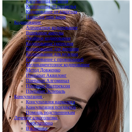
Капельница от запоя
Капельница от похмелья
Кодирование от алкоголя
Нарколог при запое
Кодирование
Аппаратное кодирование
Вшивание ампулы
Двойное кодирование
Кодирование гипнозом
Кодирование для женщин
Кодирование для мужчин
Кодирование с провокацией
Медикаментозное кодирование
Метод Довженко
Препарат Аквилонг
Препарат Алгоминал
Препарат Налтрексон
Препарат Эспераль
Консультация
Консультация нарколога
Консультация психиатра
Помощь родственникам
Лечение алкоголизма
Амбулаторно
В клинике