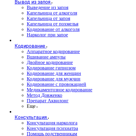
Вывод из запоя
Выведение из запоя
Капельница от алкоголя
Капельница от запоя
Капельница от похмелья
Кодирование от алкоголя
Нарколог при запое
Кодирование
Аппаратное кодирование
Вшивание ампулы
Двойное кодирование
Кодирование гипнозом
Кодирование для женщин
Кодирование для мужчин
Кодирование с провокацией
Медикаментозное кодирование
Метод Довженко
Препарат Аквилонг
Еще
Консультация
Консультация нарколога
Консультация психиатра
Помощь родственникам