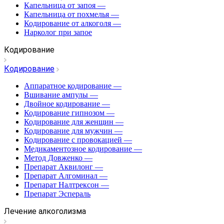
Капельница от запоя
—
Капельница от похмелья
—
Кодирование от алкоголя
—
Нарколог при запое
Кодирование
Кодирование
Аппаратное кодирование
—
Вшивание ампулы
—
Двойное кодирование
—
Кодирование гипнозом
—
Кодирование для женщин
—
Кодирование для мужчин
—
Кодирование с провокацией
—
Медикаментозное кодирование
—
Метод Довженко
—
Препарат Аквилонг
—
Препарат Алгоминал
—
Препарат Налтрексон
—
Препарат Эспераль
Лечение алкоголизма