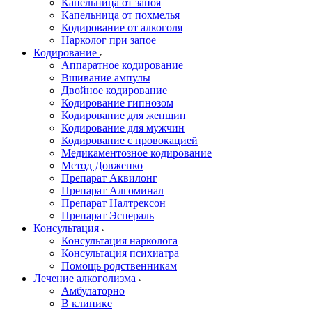
Капельница от запоя
Капельница от похмелья
Кодирование от алкоголя
Нарколог при запое
Кодирование
Аппаратное кодирование
Вшивание ампулы
Двойное кодирование
Кодирование гипнозом
Кодирование для женщин
Кодирование для мужчин
Кодирование с провокацией
Медикаментозное кодирование
Метод Довженко
Препарат Аквилонг
Препарат Алгоминал
Препарат Налтрексон
Препарат Эспераль
Консультация
Консультация нарколога
Консультация психиатра
Помощь родственникам
Лечение алкоголизма
Амбулаторно
В клинике