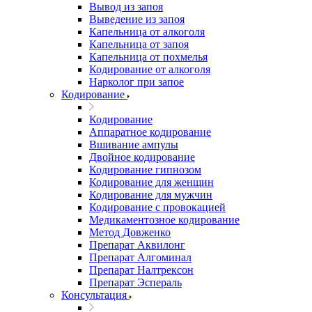
Вывод из запоя
Выведение из запоя
Капельница от алкоголя
Капельница от запоя
Капельница от похмелья
Кодирование от алкоголя
Нарколог при запое
Кодирование
Кодирование
Аппаратное кодирование
Вшивание ампулы
Двойное кодирование
Кодирование гипнозом
Кодирование для женщин
Кодирование для мужчин
Кодирование с провокацией
Медикаментозное кодирование
Метод Довженко
Препарат Аквилонг
Препарат Алгоминал
Препарат Налтрексон
Препарат Эспераль
Консультация