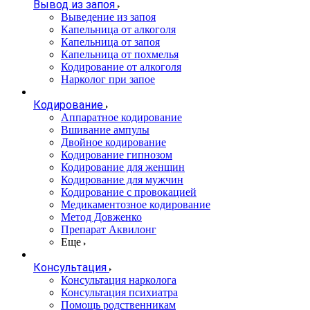
Вывод из запоя
Выведение из запоя
Капельница от алкоголя
Капельница от запоя
Капельница от похмелья
Кодирование от алкоголя
Нарколог при запое
Кодирование
Аппаратное кодирование
Вшивание ампулы
Двойное кодирование
Кодирование гипнозом
Кодирование для женщин
Кодирование для мужчин
Кодирование с провокацией
Медикаментозное кодирование
Метод Довженко
Препарат Аквилонг
Еще
Консультация
Консультация нарколога
Консультация психиатра
Помощь родственникам